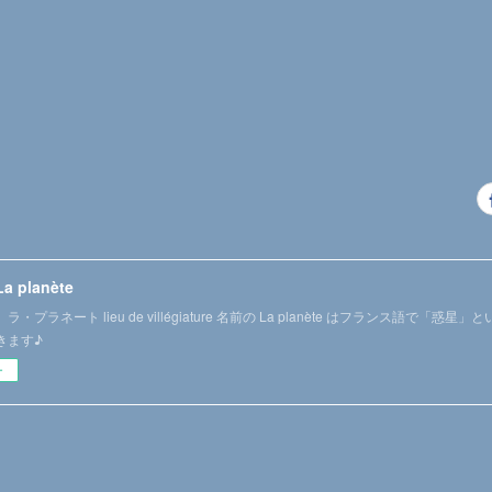
La planète
・プラネート lieu de villégiature 名前の La planète はフランス語で「
きます♪
ー