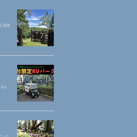
も開放
ク #さ…
だった