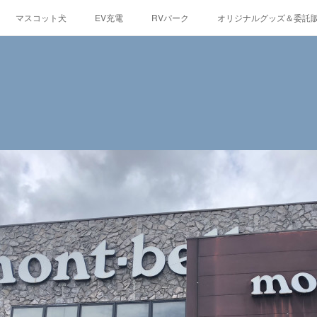
マスコット犬
EV充電
RVパーク
オリジナルグッズ＆委託
観光情報
蓼科の自然
グルメ
東急リゾートタウン蓼科