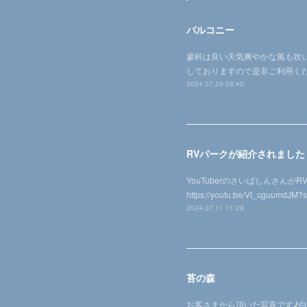
バルコニー
蓼科は良い天気爽やかな風も吹い
しておりますので是非ご利用くだ
2024.07.29 08:40
RVパークが紹介されました
YouTuberのさいばしんさん
https://youtu.be/Vt_cg
2024.07.11 11:28
苔の森
お客さまから頂いた写真です♪