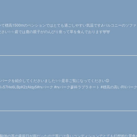
て標高1500mのペンションではとても過ごしやすい気温です♪バルコニーのソファ
さい✨✨庭では鹿の親子がのんびり座って草を食んでおります🦌🦌
がRVパークを紹介してくださいました✨✨是非ご覧になってください😊
uumdJM?si=57He6LBpK2zAIqy5#rvパーク #rvパーク蓼科ラプラネート #標高の高いRVパー
白駒池の苔の森前日が雨だったので苔には良いコンディションでとても幻想的な景色