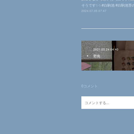
そうです✨✨#白駒池 #白駒池苔の
2024.07.05 07:47
2021.05.24 04:40
野鳥
0
コメント