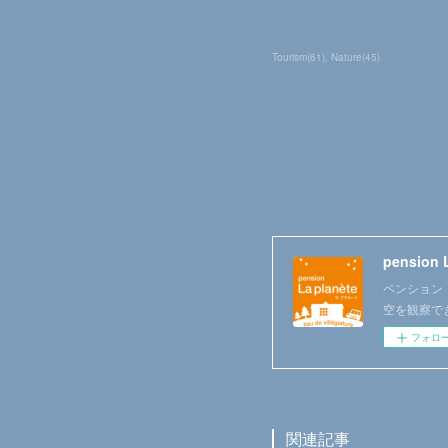
Tourism
(
61
)
Nature
(
45
)
pension 
ペンション ラ
空を観察で
フォロ
関連記事