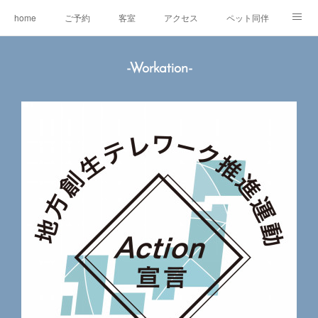
home
ご予約
客室
アクセス
ペット同伴
マスコット犬
EV充電
RVパーク
-Workation-
オリジナルグッズ＆委託販売
ワ―ケーション
レンタルe-BIKE
オーナー紹介
観光情報
蓼科の自然
グルメ
東急リゾートタウン蓼科