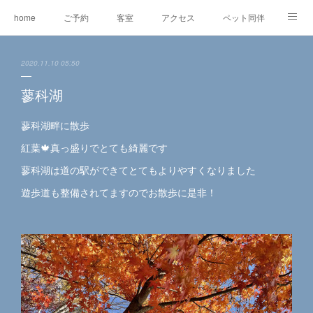
home
ご予約
客室
アクセス
ペット同伴
マスコット犬
EV充電
RVパーク
2020.11.10 05:50
オリジナルグッズ＆委託販売
ワ―ケーション
レンタルe-BIKE
蓼科湖
オーナー紹介
観光情報
蓼科の自然
グルメ
蓼科湖畔に散歩
紅葉🍁真っ盛りでとても綺麗です
東急リゾートタウン蓼科
蓼科湖は道の駅ができてとてもよりやすくなりました
遊歩道も整備されてますのでお散歩に是非！