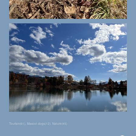
Tourism
(
61
)
Mascot dogs
(
12
)
Nature
(
45
)