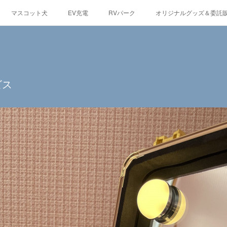
マスコット犬
EV充電
RVパーク
オリジナルグッズ＆委託
観光情報
蓼科の自然
グルメ
東急リゾートタウン蓼科
ビス