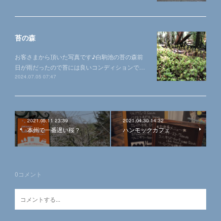
苔の森
お客さまから頂いた写真です♪白駒池の苔の森前
日が雨だったので苔には良いコンディションで…
2024.07.05 07:47
2021.05.11 23:39
2021.04.30 14:32
本州で一番遅い桜？
ハンモックカフェ
0
コメント