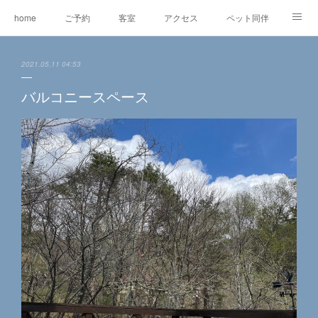
home
ご予約
客室
アクセス
ペット同伴
マスコット犬
EV充電
RVパーク
2021.05.11 04:53
オリジナルグッズ＆委託販売
ワ―ケーション
レンタルe-BIKE
バルコニースペース
オーナー紹介
観光情報
蓼科の自然
グルメ
東急リゾートタウン蓼科