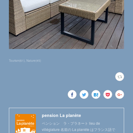
Tourism
(
61
)
Nature
(
45
)
pension La planète
ペンション ラ・プラネート lieu de
villégiature 名前の La planète はフランス語で