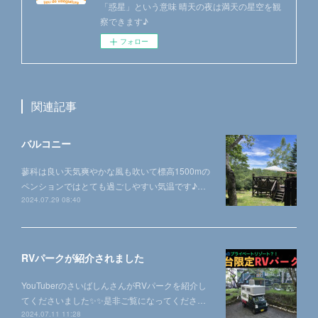
「惑星」という意味 晴天の夜は満天の星空を観
察できます♪
フォロー
関連記事
バルコニー
蓼科は良い天気爽やかな風も吹いて標高1500mの
ペンションではとても過ごしやすい気温です♪…
2024.07.29 08:40
RVパークが紹介されました
YouTuberのさいばしんさんがRVパークを紹介し
てくださいました✨✨是非ご覧になってくださ…
2024.07.11 11:28