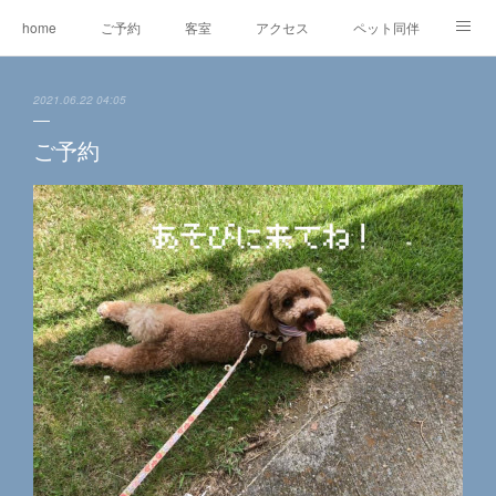
home
ご予約
客室
アクセス
ペット同伴
マスコット犬
EV充電
RVパーク
2021.06.22 04:05
オリジナルグッズ＆委託販売
ワ―ケーション
レンタルe-BIKE
ご予約
オーナー紹介
観光情報
蓼科の自然
グルメ
東急リゾートタウン蓼科