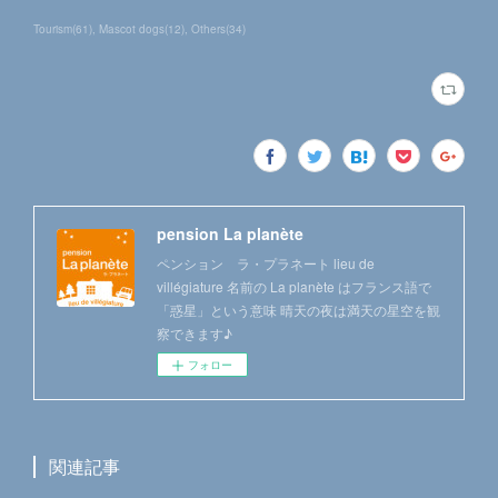
Tourism
(
61
)
Mascot dogs
(
12
)
Others
(
34
)
pension La planète
ペンション ラ・プラネート lieu de
villégiature 名前の La planète はフランス語で
「惑星」という意味 晴天の夜は満天の星空を観
察できます♪
フォロー
関連記事