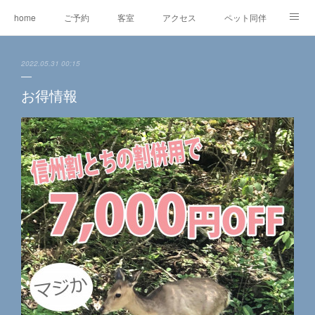
home
ご予約
客室
アクセス
ペット同伴
マスコット犬
EV充電
RVパーク
2022.05.31 00:15
オリジナルグッズ＆委託販売
ワ―ケーション
レンタルe-BIKE
お得情報
オーナー紹介
観光情報
蓼科の自然
グルメ
東急リゾートタウン蓼科