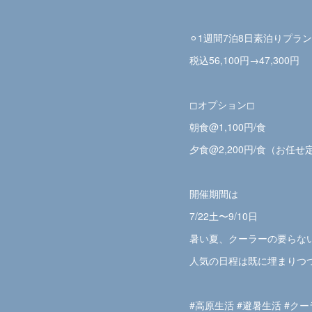
⚪︎1週間7泊8日素泊りプラン
税込56,100円→47,300円
◻︎オプション◻︎
朝食@1,100円/食
夕食@2,200円/食（お任せ
開催期間は
7/22土〜9/10日
暑い夏、クーラーの要らな
人気の日程は既に埋まりつ
#高原生活 #避暑生活 #ク