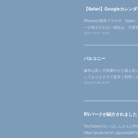
【Safari】Googleカ
iPhoneの標準ブラウザ「Sa
ーが表示されない場合は、大変恐
2024.10.01 16:03
バルコニー
蓼科は良い天気爽やかな風も吹い
しておりますので是非ご利用くだ
2024.07.29 08:40
RVパークが紹介されました
YouTuberのさいばしんさん
https://youtu.be/Vt_cg