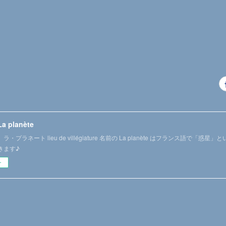
La planète
・プラネート lieu de villégiature 名前の La planète はフランス語で「
きます♪
ー