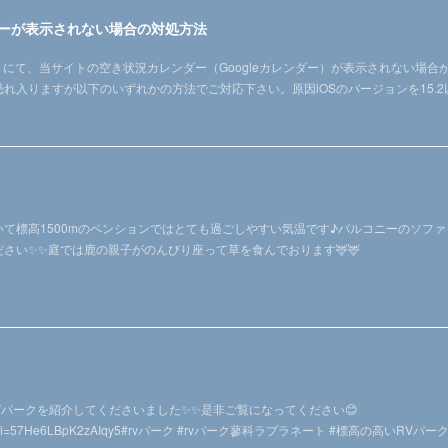
レンダーが表示されない場合の対処方法
fari」にて、当サイトの空き状況カレンダー（Googleカレンダー）が表示されない
れ入りますが以下のいずれかの方法でご対応下さい。原因iOSのバージョンを15.
て標高1500mのペンションではとても過ごしやすい気温です♪バルコニーのソファ
さい✨✨庭では鹿の親子がのんびり座って草を食んでおります🦌🦌
がRVパークを紹介してくださいました✨✨是非ご覧になってください😊
uumdJM?si=57He6LBpK2zAIqy5#rvパーク #rvパーク蓼科ラプラネート #標高の高いRVパー