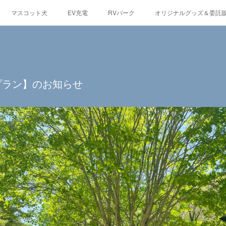
マスコット犬
EV充電
RVパーク
オリジナルグッズ＆委託
観光情報
蓼科の自然
グルメ
東急リゾートタウン蓼科
プラン】のお知らせ