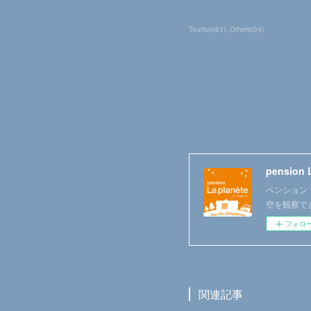
Tourism
(
61
)
Others
(
34
)
pension 
ペンション ラ
空を観察で
フォロ
関連記事