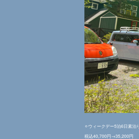
⚪︎ウィークデー5泊6日素泊
税込40,700円→35,200円