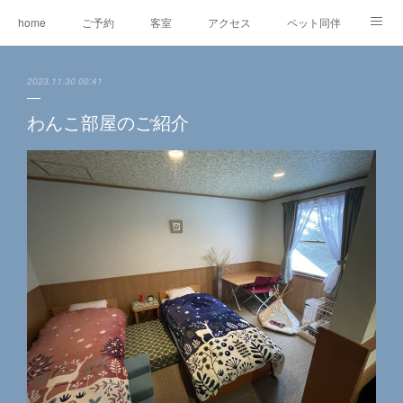
home
ご予約
客室
アクセス
ペット同伴
マスコット犬
EV充電
RVパーク
2023.11.30 00:41
オリジナルグッズ＆委託販売
ワ―ケーション
レンタルe-BIKE
わんこ部屋のご紹介
オーナー紹介
観光情報
蓼科の自然
グルメ
東急リゾートタウン蓼科