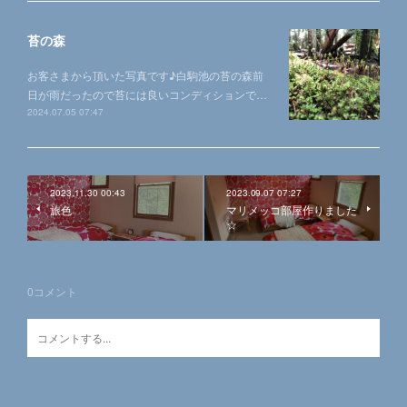
苔の森
お客さまから頂いた写真です♪白駒池の苔の森前
日が雨だったので苔には良いコンディションで…
2024.07.05 07:47
2023.11.30 00:43
2023.09.07 07:27
旅色
マリメッコ部屋作りました
☆
0
コメント