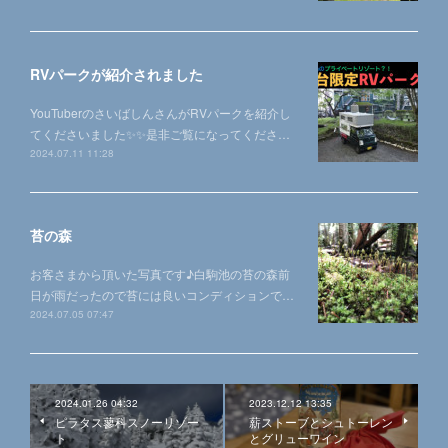
RVパークが紹介されました
YouTuberのさいばしんさんがRVパークを紹介し
てくださいました✨✨是非ご覧になってくださ…
2024.07.11 11:28
苔の森
お客さまから頂いた写真です♪白駒池の苔の森前
日が雨だったので苔には良いコンディションで…
2024.07.05 07:47
2024.01.26 04:32
2023.12.12 13:35
ピラタス蓼科スノーリゾー
薪ストーブとシュトーレン
ト
とグリューワイン