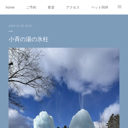
home
ご予約
客室
アクセス
ペット同伴
マスコット犬
EV充電
RVパーク
2024.01.26 04:31
オリジナルグッズ＆委託販売
ワ―ケーション
レンタルe-BIKE
小斉の湯の氷柱
オーナー紹介
観光情報
蓼科の自然
グルメ
東急リゾートタウン蓼科