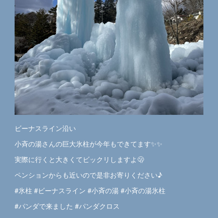
ビーナスライン沿い
小斉の湯さんの巨大氷柱が今年もできてます✨✨
実際に行くと大きくてビックリしますよ🫢
ペンションからも近いので是非お寄りください♪
#氷柱 #ビーナスライン #小斉の湯 #小斉の湯氷柱
#パンダで来ました #パンダクロス