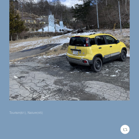
Tourism
(
61
)
Nature
(
45
)