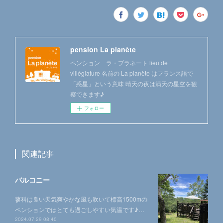
pension La planète
ペンション ラ・プラネート lieu de
villégiature 名前の La planète はフランス語で
「惑星」という意味 晴天の夜は満天の星空を観
察できます♪
フォロー
関連記事
バルコニー
蓼科は良い天気爽やかな風も吹いて標高1500mの
ペンションではとても過ごしやすい気温です♪…
2024.07.29 08:40