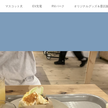
マスコット犬
EV充電
RVパーク
オリジナルグッズ＆委託
観光情報
蓼科の自然
グルメ
東急リゾートタウン蓼科