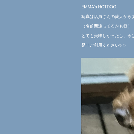
EMMA's HOTDOG
写真は店員さんの愛犬から
（名前間違ってるかも😅）
とても美味しかったし、今
是非ご利用ください✨✨