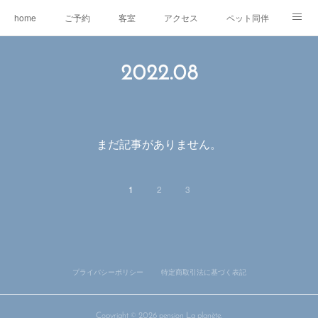
home
ご予約
客室
アクセス
ペット同伴
マスコット犬
EV充電
RVパーク
2022
.
08
オリジナルグッズ＆委託販売
ワ―ケーション
レンタルe-BIKE
オーナー紹介
観光情報
蓼科の自然
グルメ
まだ記事がありません。
東急リゾートタウン蓼科
1
2
3
プライバシーポリシー
特定商取引法に基づく表記
Copyright ©
2026
pension La planète
.