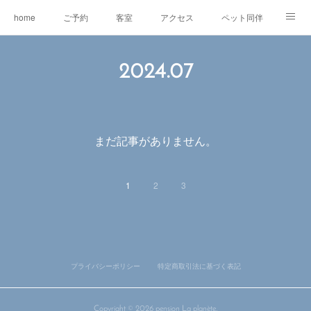
home
ご予約
客室
アクセス
ペット同伴
マスコット犬
EV充電
RVパーク
2024
.
07
オリジナルグッズ＆委託販売
ワ―ケーション
レンタルe-BIKE
オーナー紹介
観光情報
蓼科の自然
グルメ
まだ記事がありません。
東急リゾートタウン蓼科
1
2
3
プライバシーポリシー
特定商取引法に基づく表記
Copyright ©
2026
pension La planète
.