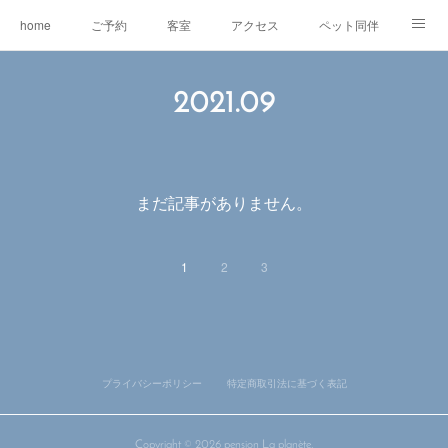
home
ご予約
客室
アクセス
ペット同伴
マスコット犬
EV充電
RVパーク
2021
.
09
オリジナルグッズ＆委託販売
ワ―ケーション
レンタルe-BIKE
オーナー紹介
観光情報
蓼科の自然
グルメ
まだ記事がありません。
東急リゾートタウン蓼科
1
2
3
プライバシーポリシー
特定商取引法に基づく表記
Copyright ©
2026
pension La planète
.