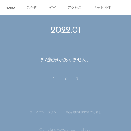
home
ご予約
客室
アクセス
ペット同伴
マスコット犬
EV充電
RVパーク
2022
.
01
オリジナルグッズ＆委託販売
ワ―ケーション
レンタルe-BIKE
オーナー紹介
観光情報
蓼科の自然
グルメ
まだ記事がありません。
東急リゾートタウン蓼科
1
2
3
プライバシーポリシー
特定商取引法に基づく表記
Copyright ©
2026
pension La planète
.